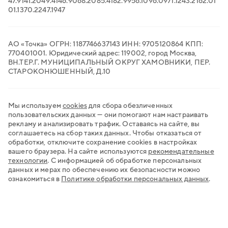
47.91
41.20
49.41
46.90
68.20
85.41
82.99
56.10
96.09
71.12
43.21
62.01
Транспортный ЭДО
01.13
70.22
47.19
47
QR-платежи
Все сервисы для бизнеса
АО «Точка» ОГРН: 1187746637143 ИНН: 9705120864 КПП:
770401001. Юридический адрес: 119002, город Москва,
ВН.ТЕР.Г. МУНИЦИПАЛЬНЫЙ ОКРУГ ХАМОВНИКИ, ПЕР.
СТАРОКОНЮШЕННЫЙ, Д.10
Мы используем
cookies
для сбора обезличенных
пользовательских данных — они помогают нам настраивать
рекламу и анализировать трафик. Оставаясь на сайте, вы
соглашаетесь на сбор таких данных. Чтобы отказаться от
обработки, отключите сохранение cookies в настройках
вашего браузера. На сайте используются
рекомендательные
технологии
.
С информацией об обработке персональных
данных и мерах по обеспечению их безопасности можно
ознакомиться в
Политике обработки персональных данных
.
Хочу открыть счёт