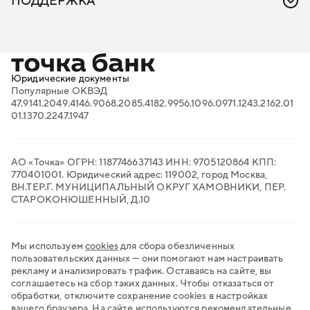
ПОДДЕРЖКА
Облачная касса
Бизнес-энциклопедия
Онлайн-бухгалтерия для ИП
FAQ: ответы на важные вопросы
Онлайн-кассы
Вход в личный кабинет
Поиск тендеров
Проверка контрагентов
Продажи на маркетплейсах
Юридические документы
Торговый эквайринг
Популярные ОКВЭД
Электронный документооборот
47.91
41.20
49.41
46.90
68.20
85.41
82.99
56.10
96.09
71.12
43.21
62.01
Транспортный ЭДО
01.13
70.22
47.19
47
QR-платежи
Все сервисы для бизнеса
АО «Точка» ОГРН: 1187746637143 ИНН: 9705120864 КПП:
770401001. Юридический адрес: 119002, город Москва,
ВН.ТЕР.Г. МУНИЦИПАЛЬНЫЙ ОКРУГ ХАМОВНИКИ, ПЕР.
СТАРОКОНЮШЕННЫЙ, Д.10
Мы используем
cookies
для сбора обезличенных
пользовательских данных — они помогают нам настраивать
рекламу и анализировать трафик. Оставаясь на сайте, вы
соглашаетесь на сбор таких данных. Чтобы отказаться от
обработки, отключите сохранение cookies в настройках
вашего браузера. На сайте используются
рекомендательные