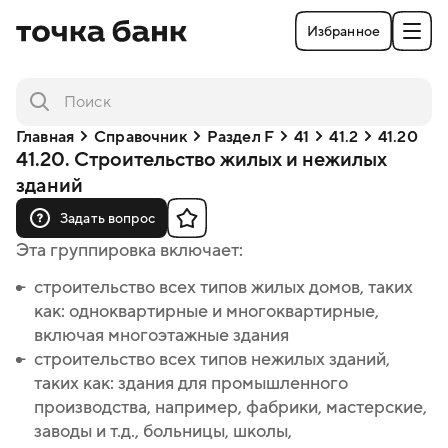
Избранное
Главная
Справочник
Раздел F
41
41.2
41.20
41.20. Строительство жилых и нежилых
зданий
Задать вопрос
Эта группировка включает:
строительство всех типов жилых домов, таких
строительство всех типов жилых домов, таких
как: одноквартирные и многоквартирные,
как: одноквартирные и многоквартирные,
включая многоэтажные здания
включая многоэтажные здания
строительство всех типов нежилых зданий,
строительство всех типов нежилых зданий,
таких как: здания для промышленного
таких как: здания для промышленного
производства, например, фабрики, мастерские,
производства, например, фабрики, мастерские,
заводы и т.д., больницы, школы,
заводы и т.д., больницы, школы,