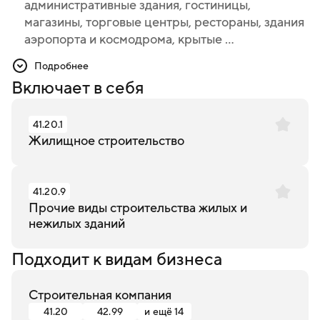
административные здания, гостиницы,
административные здания, гостиницы,
магазины, торговые центры, рестораны, здания
магазины, торговые центры, рестораны, здания
аэропорта и космодрома, крытые ...
аэропорта и космодрома, крытые спортивные
сооружения, гаражи, включая гаражи для
Подробнее
подземной автомобильной парковки, склады,
Включает в себя
религиозные здания
сборку и монтаж сборных сооружений на
строительном участке
41.20.1
Жилищное строительство
реконструкцию или ремонт существующих
жилых и нежилых зданий, а также спортивных
сооружений
41.20.9
Прочие виды строительства жилых и
нежилых зданий
строительство и реконструкцию объектов
использования атомной энергии (кроме
Подходит к видам бизнеса
атомных электростанций)
строительные работы при закрытии пунктов
Строительная компания
захоронения удаляемых радиоактивных
41.20
42.99
и ещё 14
отходов