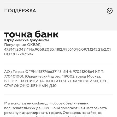
Защита от блокировок счёта
Рекомендуйте Точку
Интернет-эквайринг
Акции
Комплаенс-ассистент
ПОДДЕРЖКА
Облачная касса
Бизнес-энциклопедия
Онлайн-бухгалтерия для ИП
FAQ: ответы на важные вопросы
Онлайн-кассы
Вход в личный кабинет
Поиск тендеров
Проверка контрагентов
Продажи на маркетплейсах
Юридические документы
Торговый эквайринг
Популярные ОКВЭД
Электронный документооборот
47.91
41.20
49.41
46.90
68.20
85.41
82.99
56.10
96.09
71.12
43.21
62.01
Транспортный ЭДО
01.13
70.22
47.19
47
QR-платежи
Все сервисы для бизнеса
АО «Точка» ОГРН: 1187746637143 ИНН: 9705120864 КПП:
770401001. Юридический адрес: 119002, город Москва,
ВН.ТЕР.Г. МУНИЦИПАЛЬНЫЙ ОКРУГ ХАМОВНИКИ, ПЕР.
СТАРОКОНЮШЕННЫЙ, Д.10
Мы используем
cookies
для сбора обезличенных
пользовательских данных — они помогают нам настраивать
рекламу и анализировать трафик. Оставаясь на сайте, вы