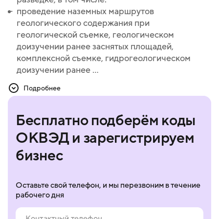
проведение наземных маршрутов
проведение наземных маршрутов
геологического содержания при
геологического содержания при
геологической съемке, геологическом
геологической съемке, геологическом
доизучении ранее заснятых площадей,
доизучении ранее заснятых площадей,
комплексной съемке, гидрогеологическом
комплексной съемке, гидрогеологическом
доизучении ранее ...
доизучении ранее заснятых площадей, поисках
и поисково-оценочных работах, работах
Подробнее
общего назначения
отбор и обработку проб горных пород и
Бесплатно подберём коды
полезных ископаемых
проведение геохимических работ
ОКВЭД и зарегистрируем
проведение гидрогеологических работ
бизнес
проведение геоэкологических работ
проведение полевых сейсморазведочных работ
проведение работ с применением методов
Оставьте свой телефон, и мы перезвоним в течение
электроразведки
рабочего дня
проведение работ с применением методов
гравиразведки и магниторазведки