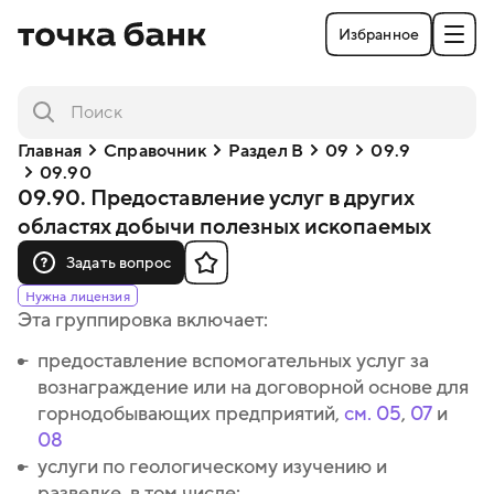
Избранное
Главная
Справочник
Раздел B
09
09.9
09.90
09.90. Предоставление услуг в других
областях добычи полезных ископаемых
Задать вопрос
Нужна лицензия
Эта группировка включает:
предоставление вспомогательных услуг за
предоставление вспомогательных услуг за
вознаграждение или на договорной основе для
вознаграждение или на договорной основе для
горнодобывающих предприятий,
горнодобывающих предприятий,
см. 05
см. 05
,
,
07
07
и
и
08
08
услуги по геологическому изучению и
услуги по геологическому изучению и
разведке, в том числе:
разведке, в том числе: