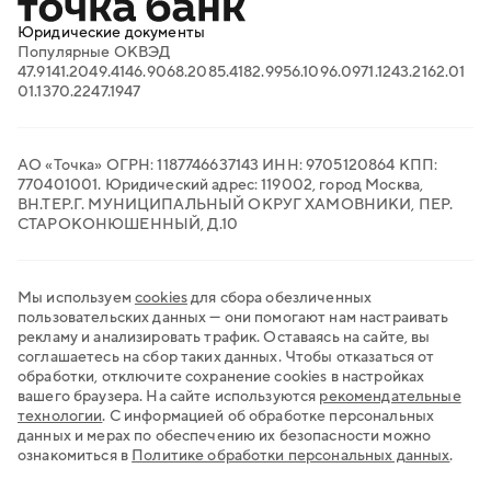
Проверка контрагентов
Продажи на маркетплейсах
Юридические документы
Торговый эквайринг
Популярные ОКВЭД
Электронный документооборот
47.91
41.20
49.41
46.90
68.20
85.41
82.99
56.10
96.09
71.12
43.21
62.01
Транспортный ЭДО
01.13
70.22
47.19
47
QR-платежи
Все сервисы для бизнеса
АО «Точка» ОГРН: 1187746637143 ИНН: 9705120864 КПП:
770401001. Юридический адрес: 119002, город Москва,
ВН.ТЕР.Г. МУНИЦИПАЛЬНЫЙ ОКРУГ ХАМОВНИКИ, ПЕР.
СТАРОКОНЮШЕННЫЙ, Д.10
Мы используем
cookies
для сбора обезличенных
пользовательских данных — они помогают нам настраивать
рекламу и анализировать трафик. Оставаясь на сайте, вы
соглашаетесь на сбор таких данных. Чтобы отказаться от
обработки, отключите сохранение cookies в настройках
вашего браузера. На сайте используются
рекомендательные
технологии
.
С информацией об обработке персональных
данных и мерах по обеспечению их безопасности можно
ознакомиться в
Политике обработки персональных данных
.