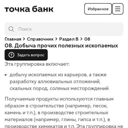
Избранное
Главная
Справочник
Раздел B
08
08. Добыча прочих полезных ископаемых
Задать вопрос
Эта группировка включает:
добычу ископаемых из карьеров, а также
добычу ископаемых из карьеров, а также
разработку аллювиальных отложений,
разработку аллювиальных отложений,
скальных пород, соляных месторождений
скальных пород, соляных месторождений
Получаемые продукты используются главным
образом в строительстве (например, песок,
камень и т.п.), в производстве строительных
материалов (например, глины, гипса и т.п.), в
производстве химикатов и т.п. Эта группировка не