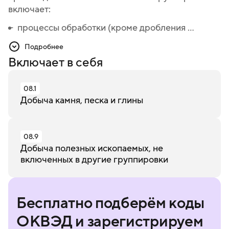
включает:
процессы обработки (кроме дробления ...
процессы обработки (кроме дробления,
измельчения, обогащения, сушки, сортировки и
Подробнее
смешивания) добываемых полезных
Включает в себя
ископаемых, см.
раздел C
08.1
Добыча камня, песка и глины
08.9
Добыча полезных ископаемых, не
включенных в другие группировки
Бесплатно подберём коды
ОКВЭД и зарегистрируем