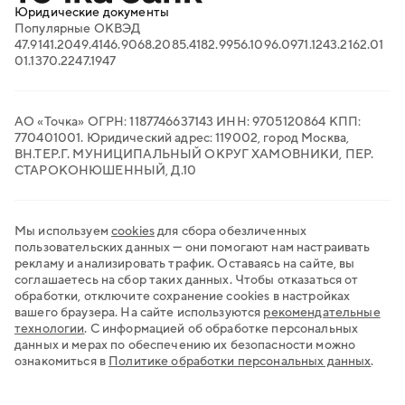
Продажи на маркетплейсах
Юридические документы
Торговый эквайринг
Популярные ОКВЭД
Электронный документооборот
47.91
41.20
49.41
46.90
68.20
85.41
82.99
56.10
96.09
71.12
43.21
62.01
Транспортный ЭДО
01.13
70.22
47.19
47
QR-платежи
Все сервисы для бизнеса
АО «Точка» ОГРН: 1187746637143 ИНН: 9705120864 КПП:
770401001. Юридический адрес: 119002, город Москва,
ВН.ТЕР.Г. МУНИЦИПАЛЬНЫЙ ОКРУГ ХАМОВНИКИ, ПЕР.
СТАРОКОНЮШЕННЫЙ, Д.10
Мы используем
cookies
для сбора обезличенных
пользовательских данных — они помогают нам настраивать
рекламу и анализировать трафик. Оставаясь на сайте, вы
соглашаетесь на сбор таких данных. Чтобы отказаться от
обработки, отключите сохранение cookies в настройках
вашего браузера. На сайте используются
рекомендательные
технологии
.
С информацией об обработке персональных
данных и мерах по обеспечению их безопасности можно
ознакомиться в
Политике обработки персональных данных
.