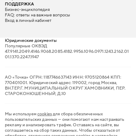
ПОДДЕРЖКА
Бизнес-энциклопедия
FAQ: ответы на важные вопросы
Вход в личный кабинет
Юридические документы
Популярные ОКВЭД
47.91
41.20
49.41
46.90
68.20
85.41
82.99
56.10
96.09
71.12
43.21
62.01
01.13
70.22
47.19
47
АО «Точка» ОГРН: 1187746637143 ИНН: 9705120864 КПП:
770401001. Юридический адрес: 119002, город Москва,
ВН.ТЕР.Г. МУНИЦИПАЛЬНЫЙ ОКРУГ ХАМОВНИКИ, ПЕР.
СТАРОКОНЮШЕННЫЙ, Д.10
Мы используем
cookies
для сбора обезличенных
пользовательских данных — они помогают нам настраивать
рекламу и анализировать трафик. Оставаясь на сайте, вы
соглашаетесь на сбор таких данных. Чтобы отказаться от
обработки, отключите сохранение cookies в настройках