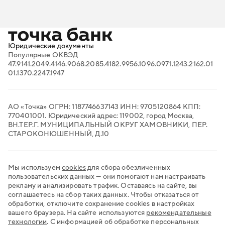
Бизнес-энциклопедия
Онлайн-бухгалтерия для ИП
FAQ: ответы на важные вопросы
Онлайн-кассы
Вход в личный кабинет
Поиск тендеров
Проверка контрагентов
Продажи на маркетплейсах
Юридические документы
Торговый эквайринг
Популярные ОКВЭД
Электронный документооборот
47.91
41.20
49.41
46.90
68.20
85.41
82.99
56.10
96.09
71.12
43.21
62.01
Транспортный ЭДО
01.13
70.22
47.19
47
QR-платежи
Все сервисы для бизнеса
АО «Точка» ОГРН: 1187746637143 ИНН: 9705120864 КПП:
770401001. Юридический адрес: 119002, город Москва,
ВН.ТЕР.Г. МУНИЦИПАЛЬНЫЙ ОКРУГ ХАМОВНИКИ, ПЕР.
СТАРОКОНЮШЕННЫЙ, Д.10
Мы используем
cookies
для сбора обезличенных
пользовательских данных — они помогают нам настраивать
рекламу и анализировать трафик. Оставаясь на сайте, вы
соглашаетесь на сбор таких данных. Чтобы отказаться от
обработки, отключите сохранение cookies в настройках
вашего браузера. На сайте используются
рекомендательные
технологии
.
С информацией об обработке персональных