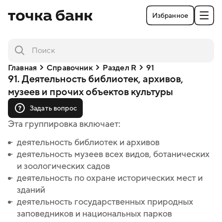
Избранное
Главная
Справочник
Раздел R
91
91. Деятельность библиотек, архивов,
музеев и прочих объектов культуры
Задать вопрос
Эта группировка включает:
деятельность библиотек и архивов
деятельность библиотек и архивов
деятельность музеев всех видов, ботанических
деятельность музеев всех видов, ботанических
и зоологических садов
и зоологических садов
деятельность по охране исторических мест и
деятельность по охране исторических мест и
зданий
зданий
деятельность государственных природных
деятельность государственных природных
заповедников и национальных парков
заповедников и национальных парков