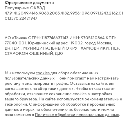
Продажи на маркетплейсах
Юридические документы
Торговый эквайринг
Популярные ОКВЭД
Электронный документооборот
47.91
41.20
49.41
46.90
68.20
85.41
82.99
56.10
96.09
71.12
43.21
62.01
Транспортный ЭДО
01.13
70.22
47.19
47
QR-платежи
Все сервисы для бизнеса
АО «Точка» ОГРН: 1187746637143 ИНН: 9705120864 КПП:
770401001. Юридический адрес: 119002, город Москва,
ВН.ТЕР.Г. МУНИЦИПАЛЬНЫЙ ОКРУГ ХАМОВНИКИ, ПЕР.
СТАРОКОНЮШЕННЫЙ, Д.10
Мы используем
cookies
для сбора обезличенных
пользовательских данных — они помогают нам настраивать
рекламу и анализировать трафик. Оставаясь на сайте, вы
соглашаетесь на сбор таких данных. Чтобы отказаться от
обработки, отключите сохранение cookies в настройках
вашего браузера. На сайте используются
рекомендательные
технологии
.
С информацией об обработке персональных
данных и мерах по обеспечению их безопасности можно
ознакомиться в
Политике обработки персональных данных
.