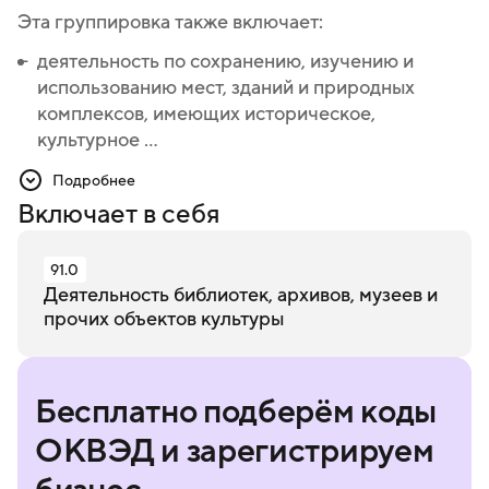
Эта группировка также включает:
деятельность по сохранению, изучению и
деятельность по сохранению, изучению и
использованию мест, зданий и природных
использованию мест, зданий и природных
комплексов, имеющих историческое,
комплексов, имеющих историческое,
культурное ...
культурное или образовательное значение
(например, объектов мирового наследия и т.д.)
Подробнее
Включает в себя
91.0
Деятельность библиотек, архивов, музеев и
прочих объектов культуры
Бесплатно подберём коды
ОКВЭД и зарегистрируем