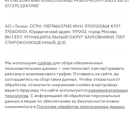
47.91
41.20
49.41
46.90
68.20
85.41
82.99
56.10
96.09
71.12
43.21
62.01
Транспортный ЭДО
01.13
70.22
47.19
47
QR-платежи
Все сервисы для бизнеса
АО «Точка» ОГРН: 1187746637143 ИНН: 9705120864 КПП:
770401001. Юридический адрес: 119002, город Москва,
ВН.ТЕР.Г. МУНИЦИПАЛЬНЫЙ ОКРУГ ХАМОВНИКИ, ПЕР.
СТАРОКОНЮШЕННЫЙ, Д.10
Мы используем
cookies
для сбора обезличенных
пользовательских данных — они помогают нам настраивать
рекламу и анализировать трафик. Оставаясь на сайте, вы
соглашаетесь на сбор таких данных. Чтобы отказаться от
обработки, отключите сохранение cookies в настройках
вашего браузера. На сайте используются
рекомендательные
технологии
.
С информацией об обработке персональных
данных и мерах по обеспечению их безопасности можно
ознакомиться в
Политике обработки персональных данных
.
Хочу открыть счёт