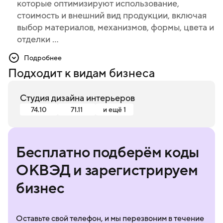
которые оптимизируют использование,
которые оптимизируют использование,
стоимость и внешний вид продукции, включая
стоимость и внешний вид продукции, включая
выбор материалов, механизмов, формы, цвета и
выбор материалов, механизмов, формы, цвета и
отделки ...
отделки поверхности продукции с учетом
имеющегося спроса, требований безопасности
Подробнее
и потребностей рынка в распространении,
Подходит к видам бизнеса
использовании и обслуживании
предоставление услуг графических дизайнеров
Студия дизайна интерьеров
предоставление услуг декораторов интерьера
74.10
71.11
и ещё 1
дизайн и программирование web-страниц в
информационно-коммуникационной сети
Бесплатно подберём коды
Интернет, см.
62.01
ОКВЭД и зарегистрируем
архитектурный дизайн, см.
71.11
инженерный дизайн, т.е. применение законов
бизнес
физики и правил инженерного дела при
проектировании машин, материалов,
Оставьте свой телефон, и мы перезвоним в течение
инструментов, строений, процессов и систем,