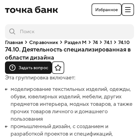
Избранное
Главная
Справочник
Раздел M
74
74.1
74.10
74.10. Деятельность специализированная в
области дизайна
Задать вопрос
Эта группировка включает:
моделирование текстильных изделий, одежды,
моделирование текстильных изделий, одежды,
обуви, ювелирных изделий, мебели, других
обуви, ювелирных изделий, мебели, других
предметов интерьера, модных товаров, а также
предметов интерьера, модных товаров, а также
прочих товаров личного и домашнего
прочих товаров личного и домашнего
пользования
пользования
промышленный дизайн, с созданием и
промышленный дизайн, с созданием и
разработкой проектов и спецификаций,
разработкой проектов и спецификаций,