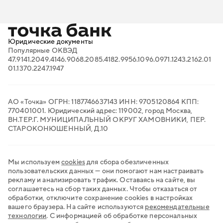
Онлайн-бухгалтерия для ИП
FAQ: ответы на важные вопросы
Онлайн-кассы
Вход в личный кабинет
Поиск тендеров
Проверка контрагентов
Продажи на маркетплейсах
Юридические документы
Торговый эквайринг
Популярные ОКВЭД
Электронный документооборот
47.91
41.20
49.41
46.90
68.20
85.41
82.99
56.10
96.09
71.12
43.21
62.01
Транспортный ЭДО
01.13
70.22
47.19
47
QR-платежи
Все сервисы для бизнеса
АО «Точка» ОГРН: 1187746637143 ИНН: 9705120864 КПП:
770401001. Юридический адрес: 119002, город Москва,
ВН.ТЕР.Г. МУНИЦИПАЛЬНЫЙ ОКРУГ ХАМОВНИКИ, ПЕР.
СТАРОКОНЮШЕННЫЙ, Д.10
Мы используем
cookies
для сбора обезличенных
пользовательских данных — они помогают нам настраивать
рекламу и анализировать трафик. Оставаясь на сайте, вы
соглашаетесь на сбор таких данных. Чтобы отказаться от
обработки, отключите сохранение cookies в настройках
вашего браузера. На сайте используются
рекомендательные
технологии
.
С информацией об обработке персональных