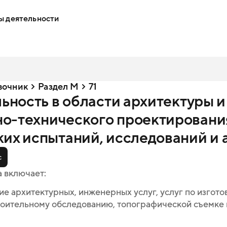
ы деятельности
вочник
Раздел M
71
льность в области архитектуры и
о-технического проектировани
ких испытаний, исследований и 
с
а включает:
е архитектурных, инженерных услуг, услуг по изгот
роительному обследованию, топографической съемке и