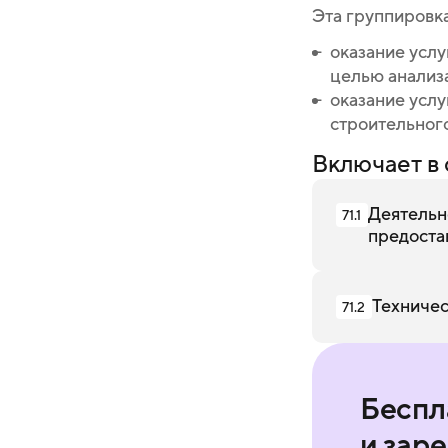
Эта группировка
оказание услу
целью анализ
оказание усл
строительного
Включает в 
Деятельн
71.1
предоста
Техничес
71.2
Беспл
и зар