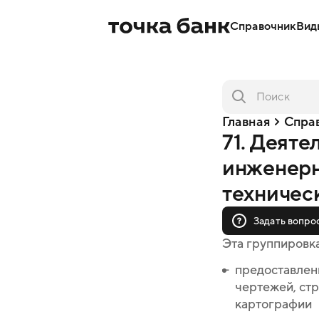
Справочник
Вид
Главная
Спра
71. Деяте
инженерн
техничес
Задать вопро
Эта группировк
предоставлени
чертежей, ст
картографии