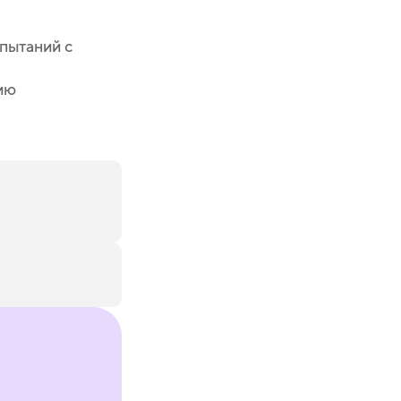
спытаний с
ию