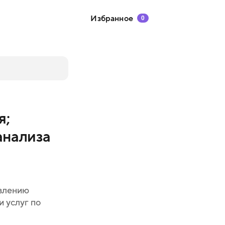
Избранное
0
я;
анализа
овлению
 услуг по