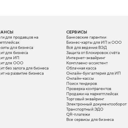
НАНСЫ
СЕРВИСЫ
ги для продавцов на
Банковские гарантии
етплейсах
Бизнес-карты для ИП и ООО
зиты для бизнеса
Всё для ведения ВЭД
ит для бизнеса
Защита от блокировок счёта
ит для ИП
Интернет-эквайринг
дит для ООО
Комплаенс-ассистент
ит без залога для бизнеса
Облачная касса
ит на развитие бизнеса
Онлайн-бухгалтерия для ИП
Онлайн-кассы
Поиск тендеров
Проверка контрагентов
Продажи на маркетплейсах
Торговый эквайринг
Электронный документооборот
Транспортный ЭДО
QR-платежи
Все сервисы для бизнеса