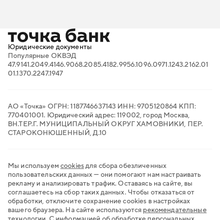
Бизнес-энциклопедия
Онлайн-бухгалтерия для ИП
FAQ: ответы на важные вопросы
Онлайн-кассы
Вход в личный кабинет
Поиск тендеров
Проверка контрагентов
Продажи на маркетплейсах
Юридические документы
Торговый эквайринг
Популярные ОКВЭД
Электронный документооборот
47.91
41.20
49.41
46.90
68.20
85.41
82.99
56.10
96.09
71.12
43.21
62.01
Транспортный ЭДО
01.13
70.22
47.19
47
QR-платежи
Все сервисы для бизнеса
АО «Точка» ОГРН: 1187746637143 ИНН: 9705120864 КПП:
770401001. Юридический адрес: 119002, город Москва,
ВН.ТЕР.Г. МУНИЦИПАЛЬНЫЙ ОКРУГ ХАМОВНИКИ, ПЕР.
СТАРОКОНЮШЕННЫЙ, Д.10
Мы используем
cookies
для сбора обезличенных
пользовательских данных — они помогают нам настраивать
рекламу и анализировать трафик. Оставаясь на сайте, вы
соглашаетесь на сбор таких данных. Чтобы отказаться от
обработки, отключите сохранение cookies в настройках
вашего браузера. На сайте используются
рекомендательные
технологии
.
С информацией об обработке персональных