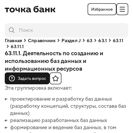
Избранное
Главная
Справочник
Раздел J
63
63.1
63.11
63.11.1
63.11.1. Деятельность по созданию и
использованию баз данных и
информационных ресурсов
Задать вопрос
Эта группировка включает:
проектирование и разработку баз данных
проектирование и разработку баз данных
(разработку концепций, структуры, состава баз
(разработку концепций, структуры, состава баз
данных)
данных)
реализацию разработанных баз данных
реализацию разработанных баз данных
формирование и ведение баз данных, в том
формирование и ведение баз данных, в том