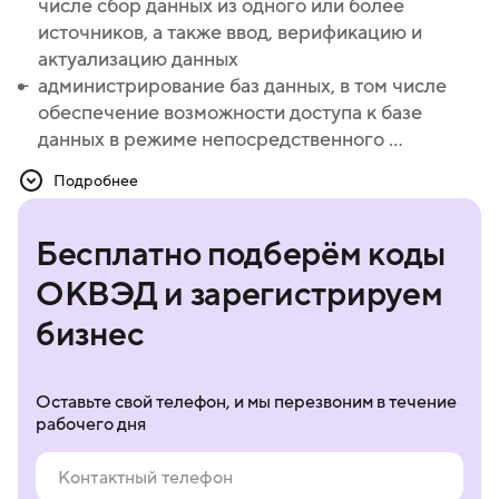
числе сбор данных из одного или более
числе сбор данных из одного или более
источников, а также ввод, верификацию и
источников, а также ввод, верификацию и
актуализацию данных
актуализацию данных
администрирование баз данных, в том числе
администрирование баз данных, в том числе
обеспечение возможности доступа к базе
обеспечение возможности доступа к базе
данных в режиме непосредственного ...
данных в режиме непосредственного или
телекоммуникационного доступа
Подробнее
поиск данных, их отбор и сортировку по
запросам, предоставление отобранных данных
Бесплатно подберём коды
пользователям, в том числе в режиме
непосредственного доступа
ОКВЭД и зарегистрируем
создание информационных ресурсов
бизнес
различных уровней (федеральных,
ведомственных, корпоративных, ресурсов
предприятий)
Оставьте свой телефон, и мы перезвоним в течение
разработку, адаптацию, модификацию баз
рабочего дня
данных, установку, тестирование и
сопровождение баз данных