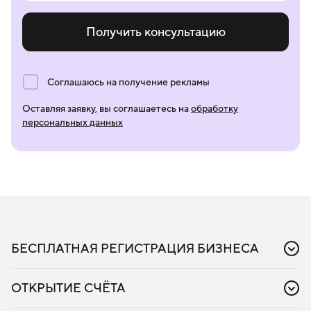
разработку программного обеспечения для
Получить консультацию
работы с базами данных, см.
62
Соглашаюсь на получение рекламы
Оставляя заявку, вы соглашаетесь на
обработку
персональных данных
БЕСПЛАТНАЯ РЕГИСТРАЦИЯ БИЗНЕСА
Регистрация бизнеса
Регистрация ИП
ОТКРЫТИЕ СЧЁТА
Регистрация ООО
Расчётный счёт для бизнеса