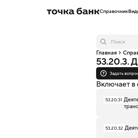
Справочник
Вид
Главная
Спра
53.20.3. 
Задать вопро
Включает в 
Деят
53.20.31
тран
Деят
53.20.32