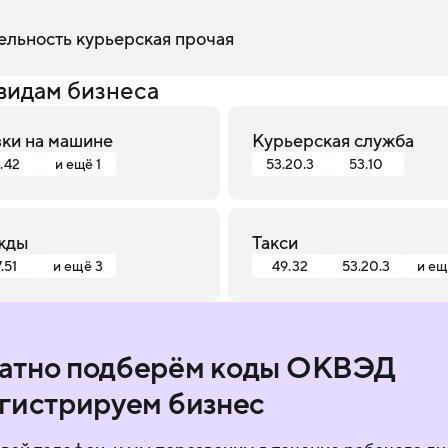
ельность курьерская прочая
видам бизнеса
зки на машине
Курьерская служба
.42
и ещё 1
53.20.3
53.10
жды
Такси
.51
и ещё 3
49.32
53.20.3
и ещ
атно подберём коды ОКВЭД
егистрируем бизнес