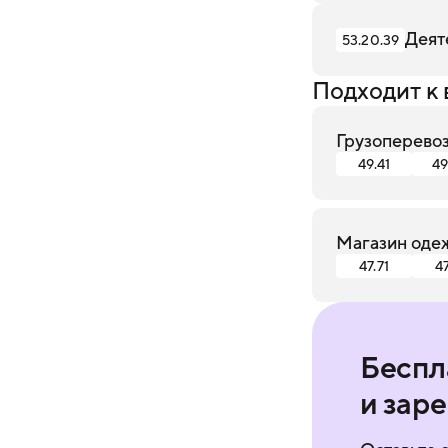
Деят
53.20.39
Подходит к 
Грузоперево
49.41
49
Магазин оде
47.71
47
Беспл
и зар