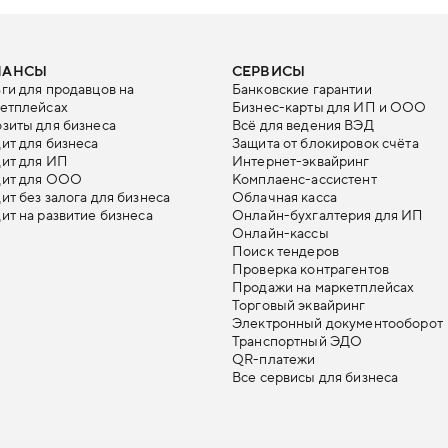
НАНСЫ
СЕРВИСЫ
ги для продавцов на
Банковские гарантии
етплейсах
Бизнес-карты для ИП и ООО
зиты для бизнеса
Всё для ведения ВЭД
ит для бизнеса
Защита от блокировок счёта
ит для ИП
Интернет-эквайринг
дит для ООО
Комплаенс-ассистент
ит без залога для бизнеса
Облачная касса
ит на развитие бизнеса
Онлайн-бухгалтерия для ИП
Онлайн-кассы
Поиск тендеров
Проверка контрагентов
Продажи на маркетплейсах
Торговый эквайринг
Электронный документооборот
Транспортный ЭДО
QR-платежи
Все сервисы для бизнеса