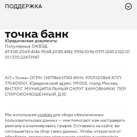
Акции
Комплаенс-ассистент
ПОДДЕРЖКА
Облачная касса
Бизнес-энциклопедия
Онлайн-бухгалтерия для ИП
FAQ: ответы на важные вопросы
Онлайн-кассы
Вход в личный кабинет
Поиск тендеров
Проверка контрагентов
Продажи на маркетплейсах
Юридические документы
Торговый эквайринг
Популярные ОКВЭД
Электронный документооборот
47.91
41.20
49.41
46.90
68.20
85.41
82.99
56.10
96.09
71.12
43.21
62.01
Транспортный ЭДО
01.13
70.22
47.19
47
QR-платежи
Все сервисы для бизнеса
АО «Точка» ОГРН: 1187746637143 ИНН: 9705120864 КПП:
770401001. Юридический адрес: 119002, город Москва,
ВН.ТЕР.Г. МУНИЦИПАЛЬНЫЙ ОКРУГ ХАМОВНИКИ, ПЕР.
СТАРОКОНЮШЕННЫЙ, Д.10
Мы используем
cookies
для сбора обезличенных
пользовательских данных — они помогают нам настраивать
рекламу и анализировать трафик. Оставаясь на сайте, вы
соглашаетесь на сбор таких данных. Чтобы отказаться от
обработки, отключите сохранение cookies в настройках