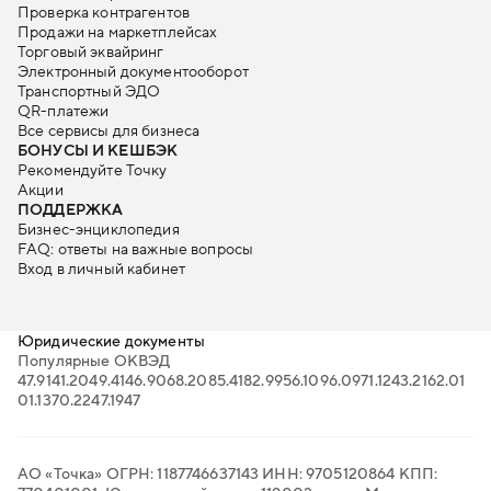
Проверка контрагентов
Продажи на маркетплейсах
Торговый эквайринг
Электронный документооборот
Транспортный ЭДО
QR-платежи
Все сервисы для бизнеса
БОНУСЫ И КЕШБЭК
Рекомендуйте Точку
Акции
ПОДДЕРЖКА
Бизнес-энциклопедия
FAQ: ответы на важные вопросы
Вход в личный кабинет
Юридические документы
Популярные ОКВЭД
47.91
41.20
49.41
46.90
68.20
85.41
82.99
56.10
96.09
71.12
43.21
62.01
01.13
70.22
47.19
47
АО «Точка» ОГРН: 1187746637143 ИНН: 9705120864 КПП: