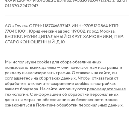
47.91
41.20
49.41
46.90
68.20
85.41
82.99
56.10
96.09
71.12
43.21
62.01
Транспортный ЭДО
01.13
70.22
47.19
47
QR-платежи
Все сервисы для бизнеса
АО «Точка» ОГРН: 1187746637143 ИНН: 9705120864 КПП:
770401001. Юридический адрес: 119002, город Москва,
ВН.ТЕР.Г. МУНИЦИПАЛЬНЫЙ ОКРУГ ХАМОВНИКИ, ПЕР.
СТАРОКОНЮШЕННЫЙ, Д.10
Мы используем
cookies
для сбора обезличенных
пользовательских данных — они помогают нам настраивать
рекламу и анализировать трафик. Оставаясь на сайте, вы
соглашаетесь на сбор таких данных. Чтобы отказаться от
обработки, отключите сохранение cookies в настройках
вашего браузера. На сайте используются
рекомендательные
технологии
.
С информацией об обработке персональных
данных и мерах по обеспечению их безопасности можно
ознакомиться в
Политике обработки персональных данных
.
Хочу открыть счёт