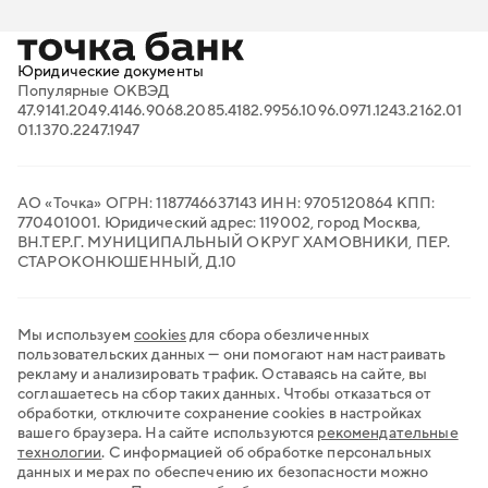
Онлайн-кассы
Вход в личный кабинет
Поиск тендеров
Проверка контрагентов
Продажи на маркетплейсах
Юридические документы
Торговый эквайринг
Популярные ОКВЭД
Электронный документооборот
47.91
41.20
49.41
46.90
68.20
85.41
82.99
56.10
96.09
71.12
43.21
62.01
Транспортный ЭДО
01.13
70.22
47.19
47
QR-платежи
Все сервисы для бизнеса
АО «Точка» ОГРН: 1187746637143 ИНН: 9705120864 КПП:
770401001. Юридический адрес: 119002, город Москва,
ВН.ТЕР.Г. МУНИЦИПАЛЬНЫЙ ОКРУГ ХАМОВНИКИ, ПЕР.
СТАРОКОНЮШЕННЫЙ, Д.10
Мы используем
cookies
для сбора обезличенных
пользовательских данных — они помогают нам настраивать
рекламу и анализировать трафик. Оставаясь на сайте, вы
соглашаетесь на сбор таких данных. Чтобы отказаться от
обработки, отключите сохранение cookies в настройках
вашего браузера. На сайте используются
рекомендательные
технологии
.
С информацией об обработке персональных
данных и мерах по обеспечению их безопасности можно