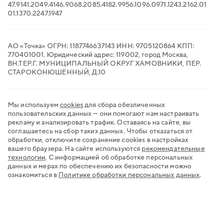
Электронный документооборот
47.91
41.20
49.41
46.90
68.20
85.41
82.99
56.10
96.09
71.12
43.21
62.01
Транспортный ЭДО
01.13
70.22
47.19
47
QR-платежи
Все сервисы для бизнеса
АО «Точка» ОГРН: 1187746637143 ИНН: 9705120864 КПП:
770401001. Юридический адрес: 119002, город Москва,
ВН.ТЕР.Г. МУНИЦИПАЛЬНЫЙ ОКРУГ ХАМОВНИКИ, ПЕР.
СТАРОКОНЮШЕННЫЙ, Д.10
Мы используем
cookies
для сбора обезличенных
пользовательских данных — они помогают нам настраивать
рекламу и анализировать трафик. Оставаясь на сайте, вы
соглашаетесь на сбор таких данных. Чтобы отказаться от
обработки, отключите сохранение cookies в настройках
вашего браузера. На сайте используются
рекомендательные
технологии
.
С информацией об обработке персональных
данных и мерах по обеспечению их безопасности можно
ознакомиться в
Политике обработки персональных данных
.
Хочу открыть счёт