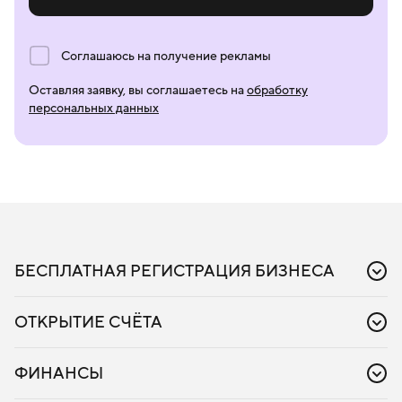
Соглашаюсь на получение рекламы
Оставляя заявку, вы соглашаетесь на
обработку
персональных данных
БЕСПЛАТНАЯ РЕГИСТРАЦИЯ БИЗНЕСА
Регистрация бизнеса
Регистрация ИП
ОТКРЫТИЕ СЧЁТА
Регистрация ООО
Расчётный счёт для бизнеса
Расчётный счёт для ИП
ФИНАНСЫ
Расчётный счёт для ООО
Тарифы для бизнеса
Деньги для продавцов на маркетплейсах