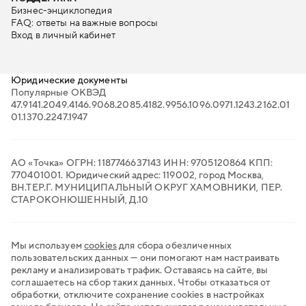
Бизнес-энциклопедия
FAQ: ответы на важные вопросы
Вход в личный кабинет
Юридические документы
Популярные ОКВЭД
47.91
41.20
49.41
46.90
68.20
85.41
82.99
56.10
96.09
71.12
43.21
62.01
01.13
70.22
47.19
47
АО «Точка» ОГРН: 1187746637143 ИНН: 9705120864 КПП:
770401001. Юридический адрес: 119002, город Москва,
ВН.ТЕР.Г. МУНИЦИПАЛЬНЫЙ ОКРУГ ХАМОВНИКИ, ПЕР.
СТАРОКОНЮШЕННЫЙ, Д.10
Мы используем
cookies
для сбора обезличенных
пользовательских данных — они помогают нам настраивать
рекламу и анализировать трафик. Оставаясь на сайте, вы
соглашаетесь на сбор таких данных. Чтобы отказаться от
обработки, отключите сохранение cookies в настройках