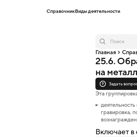
Справочник
Виды деятельности
Главная
Спра
25.6. Об
на метал
Задать вопро
Эта группировк
деятельность 
гравировка, п
вознагражден
Включает в 