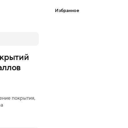
Избранное
окрытий
аллов
сение покрытия,
за