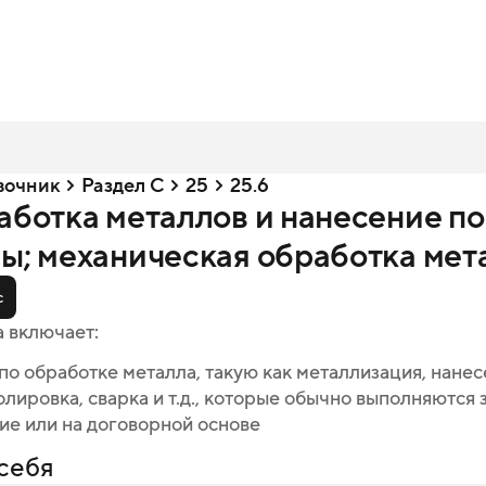
вочник
Раздел C
25
25.6
работка металлов и нанесение п
лы; механическая обработка мет
с
а включает:
по обработке металла, такую как металлизация, нане
олировка, сварка и т.д., которые обычно выполняются 
ие или на договорной основе
себя