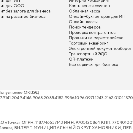
ит для ИП
Интернет-эквайринг
дит для ООО
Комплаенс-ассистент
ит без залога для бизнеса
Облачная касса
ит на развитие бизнеса
Онлайн-бухгалтерия для ИП
Онлайн-кассы
Поиск тендеров
Проверка контрагентов
Продажи на маркетплейсах
Торговый эквайринг
Электронный документооборот
Транспортный ЭДО
QR-платежи
Все сервисы для бизнеса
Популярные ОКВЭД
7.91
41.20
49.41
46.90
68.20
85.41
82.99
56.10
96.09
71.12
43.21
62.01
01.13
70
О «Точка» ОГРН: 1187746637143 ИНН: 9705120864 КПП: 770401001
Москва, ВН.ТЕР.Г. МУНИЦИПАЛЬНЫЙ ОКРУГ ХАМОВНИКИ, ПЕР