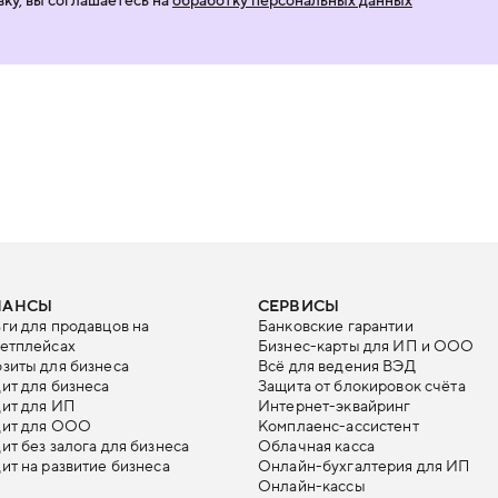
НАНСЫ
СЕРВИСЫ
ги для продавцов на
Банковские гарантии
етплейсах
Бизнес-карты для ИП и ООО
зиты для бизнеса
Всё для ведения ВЭД
ит для бизнеса
Защита от блокировок счёта
ит для ИП
Интернет-эквайринг
дит для ООО
Комплаенс-ассистент
ит без залога для бизнеса
Облачная касса
ит на развитие бизнеса
Онлайн-бухгалтерия для ИП
Онлайн-кассы