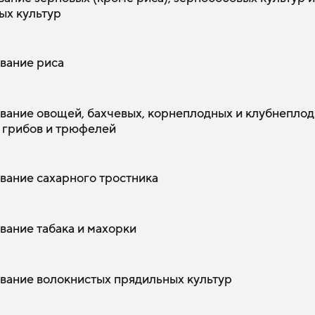
ых культур
вание риса
ание овощей, бахчевых, корнеплодных и клубнепло
, грибов и трюфелей
ание сахарного тростника
ание табака и махорки
ание волокнистых прядильных культур