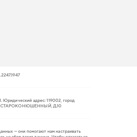
.22
47.19
47
. Юридический адрес: 119002, город
. СТАРОКОНЮШЕННЫЙ, Д.10
данных — они помогают нам настраивать
сь на сбор таких данных. Чтобы отказаться