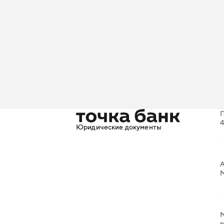
4
Юридические документы
А
М
р