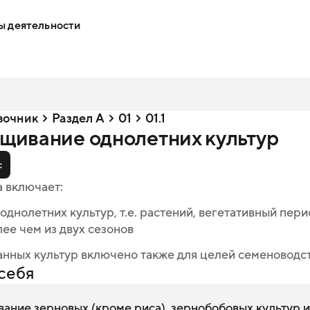
ы деятельности
вочник
Раздел A
01
01.1
ащивание однолетних культур
с
а включает:
днолетних культур, т.е. растений, вегетативный пер
лее чем из двух сезонов
нных культур включено также для целей семеноводс
себя
ание зерновых (кроме риса), зернобобовых культур и