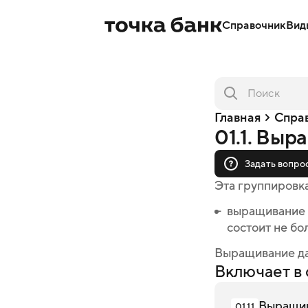
Справочник
Вид
Главная
Спра
01.1. Выр
Задать вопро
Эта группировк
выращивание о
состоит не бо
Выращивание да
Включает в 
Выращив
01.11