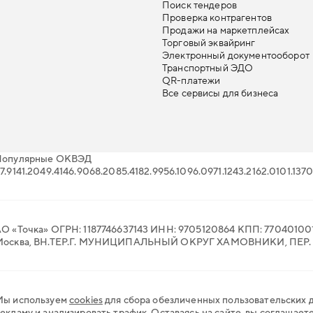
Поиск тендеров
Проверка контрагентов
Продажи на маркетплейсах
Торговый эквайринг
Электронный документооборот
Транспортный ЭДО
QR-платежи
Все сервисы для бизнеса
Популярные ОКВЭД
7.91
41.20
49.41
46.90
68.20
85.41
82.99
56.10
96.09
71.12
43.21
62.01
01.13
70
О «Точка» ОГРН: 1187746637143 ИНН: 9705120864 КПП: 770401001
Москва, ВН.ТЕР.Г. МУНИЦИПАЛЬНЫЙ ОКРУГ ХАМОВНИКИ, ПЕР
ы используем
cookies
для сбора обезличенных пользовательских 
екламу и анализировать трафик. Оставаясь на сайте, вы соглашаете