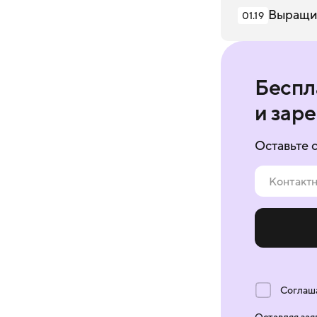
Выращив
01.19
Беспл
и зар
Оставьте 
Соглаш
Оставляя зая