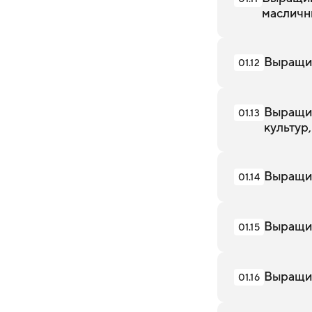
масличн
Выращи
01.12
Выращив
01.13
культур
Выращив
01.14
Выращив
01.15
Выращив
01.16