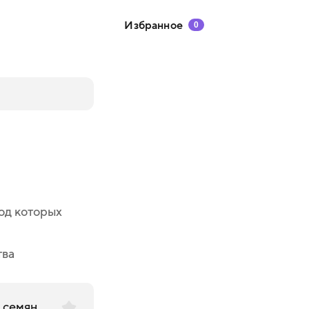
Избранное
0
иод которых
тва
 семян