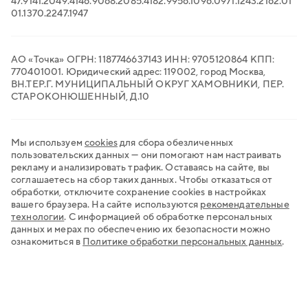
47.91
41.20
49.41
46.90
68.20
85.41
82.99
56.10
96.09
71.12
43.21
62.01
Транспортный ЭДО
01.13
70.22
47.19
47
QR-платежи
Все сервисы для бизнеса
АО «Точка» ОГРН: 1187746637143 ИНН: 9705120864 КПП:
770401001. Юридический адрес: 119002, город Москва,
ВН.ТЕР.Г. МУНИЦИПАЛЬНЫЙ ОКРУГ ХАМОВНИКИ, ПЕР.
СТАРОКОНЮШЕННЫЙ, Д.10
Мы используем
cookies
для сбора обезличенных
пользовательских данных — они помогают нам настраивать
рекламу и анализировать трафик. Оставаясь на сайте, вы
соглашаетесь на сбор таких данных. Чтобы отказаться от
обработки, отключите сохранение cookies в настройках
вашего браузера. На сайте используются
рекомендательные
технологии
.
С информацией об обработке персональных
данных и мерах по обеспечению их безопасности можно
ознакомиться в
Политике обработки персональных данных
.
Хочу открыть счёт